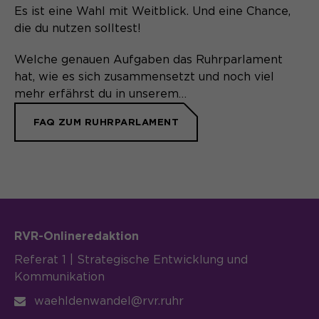
Anbieter
Matomo
Es ist eine Wahl mit Weitblick. Und eine Chance,
die du nutzen solltest!
Laufzeit
6 Monate
Welche genauen Aufgaben das Ruhrparlament
Zweck
Speichert die Herkunft des Besuchers.
hat, wie es sich zusammensetzt und noch viel
mehr erfährst du in unserem…
FAQ ZUM RUHRPARLAMENT
Name
MATOMO_SESSID
Anbieter
Matomo
Laufzeit
Sitzung
Temporäre Session-ID, ohne
Zweck
RVR-Onlineredaktion
personenbezogene Daten.
Referat 1 | Strategische Entwicklung und
Kommunikation
waehldenwandel@rvr.ruhr