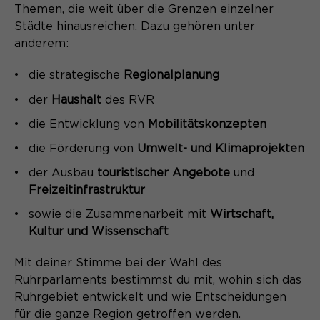
Themen, die weit über die Grenzen einzelner
Name
SgCookieOptin.lastPreferences
Laufzeit
13 Monate
Städte hinausreichen. Dazu gehören unter
Anbieter
anderem:
Dient zur anonymen
Zweck
Wiedererkennung eines Besuchers.
Laufzeit
1 Jahr
die strategische
Regionalplanung
der
Haushalt
des RVR
Dieser Wert speichert Ihre Consent-
Einstellungen. Unter anderem eine
die Entwicklung von
Mobilitätskonzepten
Name
_pk_ses*
zufällig generierte ID, für die
die Förderung von
Umwelt- und Klimaprojekten
Zweck
historische Speicherung Ihrer
Anbieter
Matomo
vorgenommen Einstellungen, falls der
der Ausbau
touristischer Angebote
und
Webseiten-Betreiber dies eingestellt
Laufzeit
Freizeitinfrastruktur
30 Minuten
hat.
sowie die Zusammenarbeit mit
Wirtschaft,
Speichert vorübergehend Daten der
Zweck
Kultur und Wissenschaft
aktuellen Sitzung.
Mit deiner Stimme bei der Wahl des
Ruhrparlaments bestimmst du mit, wohin sich das
Ruhrgebiet entwickelt und wie Entscheidungen
Name
_pk_ref.*
für die ganze Region getroffen werden.