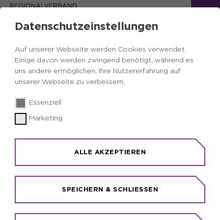
Datenschutzeinstellungen
Auf unserer Webseite werden Cookies verwendet.
Einige davon werden zwingend benötigt, während es
uns andere ermöglichen, Ihre Nutzererfahrung auf
unserer Webseite zu verbessern.
Essenziell
Marketing
Wähl den Wandel
ALLE AKZEPTIEREN
Das Ruhrgebiet hat gewählt!
Die Ergebnisse der Ruhrparlamentswahl
2025 findet ihr ab sofort hier:
SPEICHERN & SCHLIESSEN
WAHLERGEBNIS