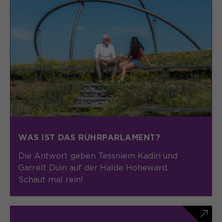
Anbieter
Matomo
Laufzeit
6 Monate
Zweck
Speichert die Herkunft des Besuchers.
Name
MATOMO_SESSID
Anbieter
Matomo
Laufzeit
Sitzung
WAS IST DAS RUHRPARLAMENT?
Temporäre Session-ID, ohne
Die Antwort geben Tessniem Kadiri und
Zweck
personenbezogene Daten.
Garrelt Duin auf der Halde Hoheward.
Schaut mal rein!