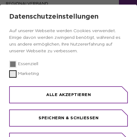
Datenschutzeinstellungen
DEINE DATEN WURDEN ERFOLGREICH
Auf unserer Webseite werden Cookies verwendet.
ÜBERMITTELT!
Einige davon werden zwingend benötigt, während es
Vielen Dank für Deine Nachricht, die wir
uns andere ermöglichen, Ihre Nutzererfahrung auf
unserer Webseite zu verbessern.
schnellstmöglich an die zuständige
Ansprechperson weiterleiten.
Essenziell
Bitte beachte, dass Deine Anfrage erst an einem
Marketing
Werktag bearbeitet werden kann.
Team Wähl den Wandel
ALLE AKZEPTIEREN
Regionalverband Ruhr
SPEICHERN & SCHLIESSEN
ZUR STARTSEITE - WÄHL DEN WANDEL