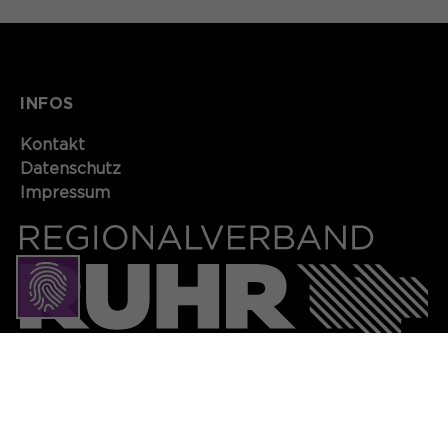
Name
SgCookieOptin.lastPreferences
Laufzeit
13 Monate
Anbieter
Dient zur anonymen
Zweck
Wiedererkennung eines Besuchers.
Laufzeit
INFOS
1 Jahr
Kontakt​​​​​
Dieser Wert speichert Ihre Consent-
Einstellungen. Unter anderem eine
Datenschutz
Name
_pk_ses*
zufällig generierte ID, für die
Impressum
Zweck
historische Speicherung Ihrer
Anbieter
Matomo
vorgenommen Einstellungen, falls der
Webseiten-Betreiber dies eingestellt
Laufzeit
30 Minuten
hat.
Speichert vorübergehend Daten der
Zweck
aktuellen Sitzung.
Soziale Medien
Name
_pk_ref.*